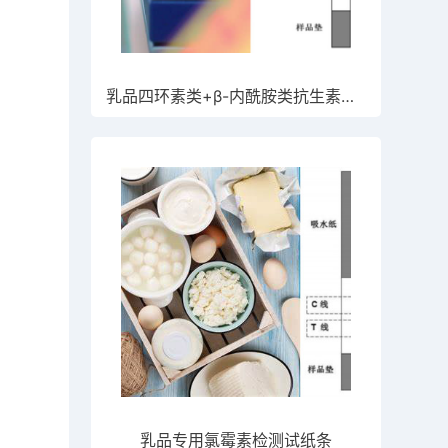
乳品四环素类+β-内酰胺类抗生素检测试纸条
乳品专用氯霉素检测试纸条