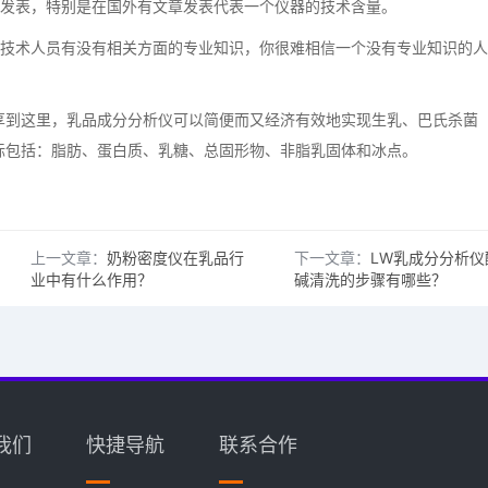
发表，特别是在国外有文章发表代表一个仪器的技术含量。
技术人员有没有相关方面的专业知识，你很难相信一个没有专业知识的人
到这里，乳品成分分析仪可以简便而又经济有效地实现生乳、巴氏杀菌
标包括：脂肪、蛋白质、乳糖、总固形物、非脂乳固体和冰点。
上一文章：
奶粉密度仪在乳品行
下一文章：
LW乳成分分析仪
业中有什么作用？
碱清洗的步骤有哪些？
我们
快捷导航
联系合作