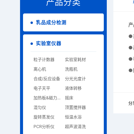
产品分类
乳品成分检测
产
●
实验室仪器
●
●
粒子计数器
实验室耗材
离心机
洗瓶机
●
合成/反应设备
分光光度计
电子天平
液体转移
加热板&磁力搅拌器
摇床
分
混匀仪
顶置搅拌器
旋转蒸发仪
恒温水浴
PCR分析仪
超声波清洗