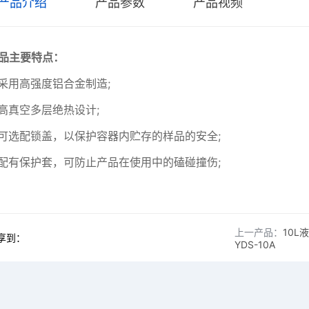
产品介绍
产品参数
产品视频
品主要特点：
采用高强度铝合金制造;
高真空多层绝热设计;
可选配锁盖，以保护容器内贮存的样品的安全;
配有保护套，可防止产品在使用中的磕碰撞伤;
上一产品：
10L
享到：
YDS-10A