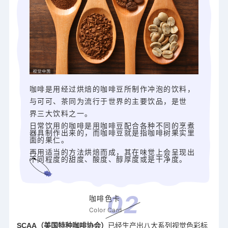
咖啡是用经过烘焙的咖啡豆所制作冲泡的饮料，
与可可、茶同为流行于世界的主要饮品，是世
界三大饮料之一。
日常饮用的咖啡是用咖啡豆配合各种不同的烹煮
器具制作出来的，而咖啡豆就是指咖啡树果实里
面的果仁。
再用适当的方法烘焙而成，其在味觉上会呈现出
不同程度的甜度、酸度、醇厚度或是干净度。
0
2
咖啡色卡
Color Card
SCAA（美国特种咖啡协会）
已经生产出八大系列视觉色彩标