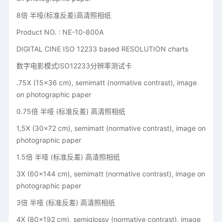
8倍 半哑(标准反差)高清照相纸
Product NO. : NE-10-800A
DIGITAL CINE ISO 12233 based RESOLUTION charts
数字电影模式ISO12233分辨率测试卡
.75X (15x36 cm), semimatt (normative contrast), image
on photographic paper
0.75倍 半哑 (标准反差) 高清照相纸
1,5X (30x72 cm), semimatt (normative contrast), image on
photographic paper
1.5倍 半哑 (标准反差) 高清照相纸
3X (60x144 cm), semimatt (normative contrast), image on
photographic paper
3倍 半哑 (标准反差) 高清照相纸
4X (80x192 cm), semiglossy (normative contrast), image