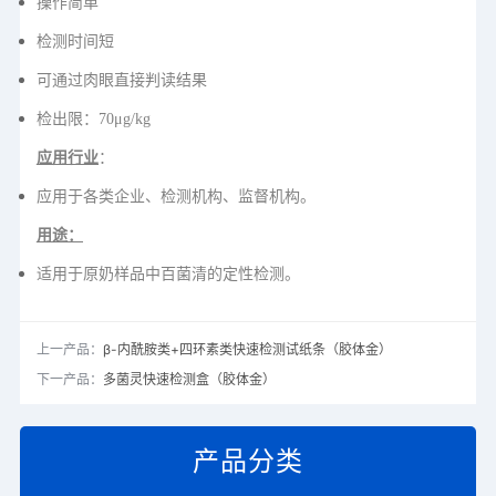
操作简单
检测时间短
可通过肉眼直接判读结果
检出限：70μg/kg
应用行业
：
应用于各类企业、检测机构、监督机构。
用途：
适用于原奶样品中百菌清的定性检测。
上一产品：
β-内酰胺类+四环素类快速检测试纸条（胶体金）
下一产品：
多菌灵快速检测盒（胶体金）
产品分类