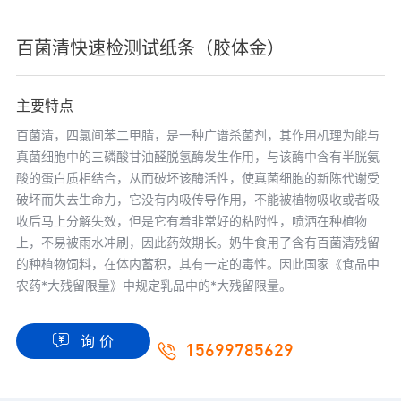
百菌清快速检测试纸条（胶体金）
主要特点
百菌清，四氯间苯二甲腈，是一种广谱杀菌剂，其作用机理为能与
真菌细胞中的三磷酸甘油醛脱氢酶发生作用，与该酶中含有半胱氨
酸的蛋白质相结合，从而破坏该酶活性，使真菌细胞的新陈代谢受
破坏而失去生命力，它没有内吸传导作用，不能被植物吸收或者吸
收后马上分解失效，但是它有着非常好的粘附性，喷洒在种植物
上，不易被雨水冲刷，因此药效期长。奶牛食用了含有百菌清残留
的种植物饲料，在体内蓄积，其有一定的毒性。因此国家《食品中
农药*大残留限量》中规定乳品中的*大残留限量。
询 价
15699785629