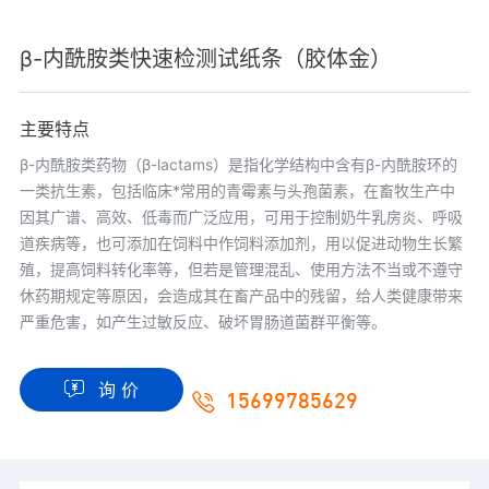
β-内酰胺类快速检测试纸条（胶体金）
主要特点
β-内酰胺类药物（β-lactams）是指化学结构中含有β-内酰胺环的
一类抗生素，包括临床*常用的青霉素与头孢菌素，在畜牧生产中
因其广谱、高效、低毒而广泛应用，可用于控制奶牛乳房炎、呼吸
道疾病等，也可添加在饲料中作饲料添加剂，用以促进动物生长繁
殖，提高饲料转化率等，但若是管理混乱、使用方法不当或不遵守
休药期规定等原因，会造成其在畜产品中的残留，给人类健康带来
严重危害，如产生过敏反应、破坏胃肠道菌群平衡等。
询 价
15699785629