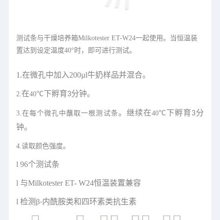
测试条与干燥培养箱Milkotester ET-W24一起使用。当恒温装
置达到设定温度40°时，即可进行测试。
1.
在微孔中加入
200µl
牛奶样品并混合。
在
°
下孵育
分钟。
2.
40
C
3
。继续在
°
下孵育
分
3.
在每个微孔中蘸取一根测试条
40
C
3
钟。
4.
读取颜色强度。
l
96个测试条
l
与Milkotester ET- W24恒温装置兼容
l
检测β
内酰胺类和四环素类抗生素
-