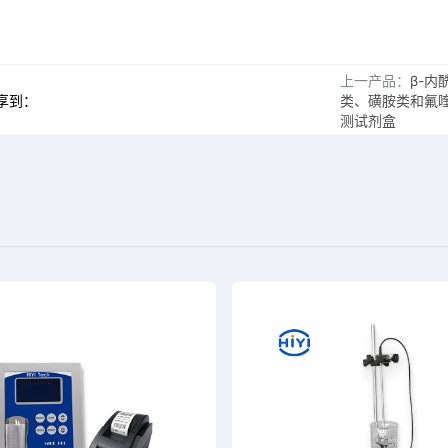
上一产品：
β-内
享到：
类、磺胺类和氟
测试剂盒