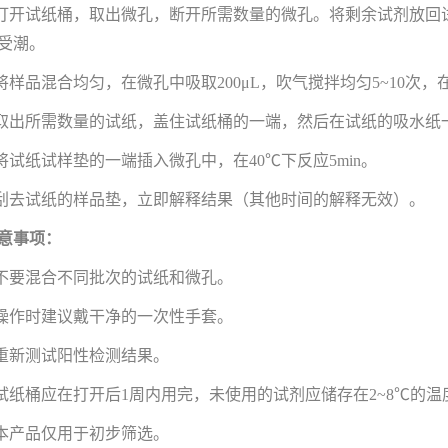
.打开试纸桶，取出微孔，断开所需数量的微孔。将剩余试剂放
受潮。
.将样品混合均匀，在微孔中吸取200μL，吹气搅拌均匀5~10次，在
.取出所需数量的试纸，盖住试纸桶的一端，然后在试纸的吸水纸
.将试纸试样垫的一端插入微孔中，在40℃下反应5min。
.刮去试纸的样品垫，立即解释结果（其他时间的解释无效）。
意事项：
.不要混合不同批次的试纸和微孔。
.操作时建议戴干净的一次性手套。
.重新测试阳性检测结果。
.试纸桶应在打开后1周内用完，未使用的试剂应储存在2~8℃的温
.本产品仅用于初步筛选。