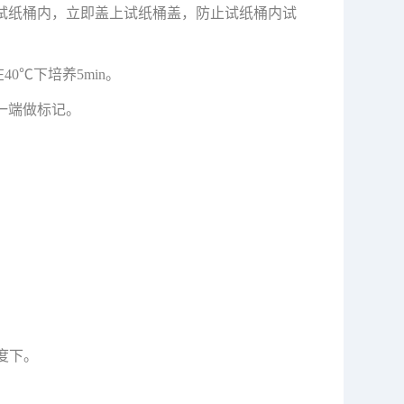
回试纸桶内，立即盖上试纸桶盖，防止试纸桶内试
40℃下培养5min。
一端做标记。
度下。