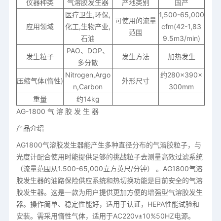
仪器种类
气溶胶发生器
产地类别
国产
医疗卫生,环保,
1,500-65,000
可使用的流量
应用领域
化工,生物产业,
cfm(42-1,83
范围
石油
9.5m3/min)
PAO、DOP、
发生粒子
发生方法
加热发生
多分散
Nitrogen,Argo
约280×390×
压缩气体(惰性)
外形尺寸
n,Carbon
300mm
重量
约14kg
AG-1800 气 溶 胶 发 生 器
产品介绍
AG1800气溶胶发生器能产生多种直径分布的气溶胶粒子，与
光度计配合使用时能提供足够的挑战粒子去测量高效过滤系统
（流量范围从1.500-65,000立方英尺/分钟） 。AG1800气溶
胶发生器的油路保险供应系统和热切换功能是目前安全的气溶
胶发生器。这是一款为用户提供更加方便的增强型气溶胶发生
器。操作简单、稳定性能好，适用于认证，HEPA性能试验和
安装。需采用惰性气体，适用于AC220v±10%50HZ电源。