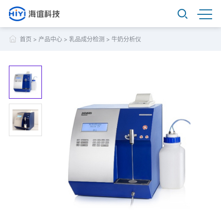
首页
>
产品中心
>
乳品成分检测
>
牛奶分析仪