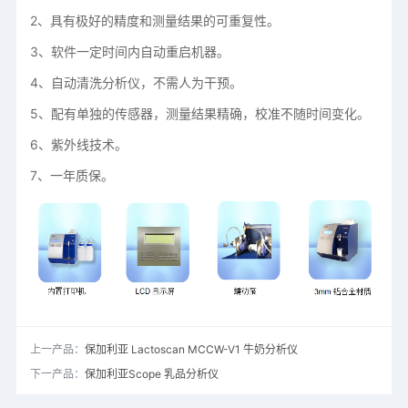
2、具有极好的精度和测量结果的可重复性。
3、软件一定时间内自动重启机器。
4、自动清洗分析仪，不需人为干预。
5、配有单独的传感器，测量结果精确，校准不随时间变化。
6、紫外线技术。
7、一年质保。
上一产品：
保加利亚 Lactoscan MCCW-V1 牛奶分析仪
下一产品：
保加利亚Scope 乳品分析仪