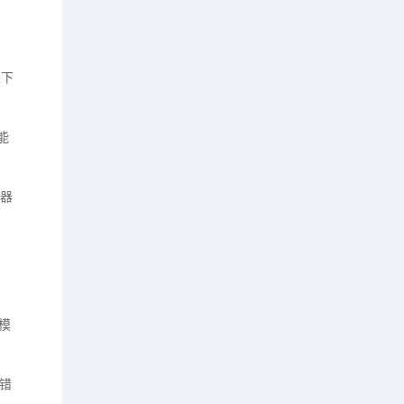
果下
能
器
模
错