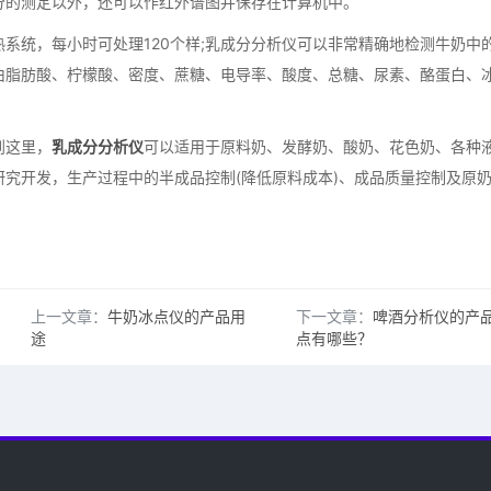
分的测定以外，还可以作红外谱图并保存在计算机中。
统，每小时可处理120个样;乳成分分析仪可以非常精确地检测牛奶中
由脂肪酸、柠檬酸、密度、蔗糖、电导率、酸度、总糖、尿素、酪蛋白、
到这里，
乳成分分析仪
可以适用于原料奶、发酵奶、酸奶、花色奶、各种
究开发，生产过程中的半成品控制(降低原料成本)、成品质量控制及原
上一文章：
牛奶冰点仪的产品用
下一文章：
啤酒分析仪的产
途
点有哪些？