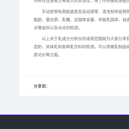
分析仪在使用上有很大的灵活性，除了作所需检测组
手动型带有高粘度泵及自动调零、清洗和样品预热系
脂肪、蛋白质、乳糖、总固体含量、非脂乳固体、自
点等组份以及冰点的检测。
以上关于乳成分分析仪的适用范围就为大家分享
态奶、风味乳和各种乳饮料的检测。可以用做乳制品研
质论价等方面。
分享到：