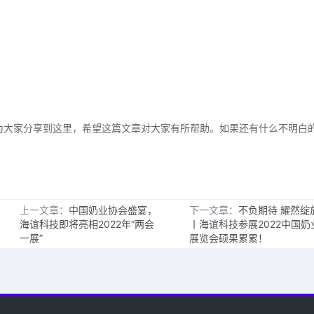
大家分享到这里，希望这篇文章对大家有所帮助。如果还有什么不明白
上一文章：
中国奶业协会盛宴，
下一文章：
不负期待 耀然绽
海谊科技即将亮相2022年“两会
丨海谊科技参展2022中国奶
一展”
展览会硕果累累！