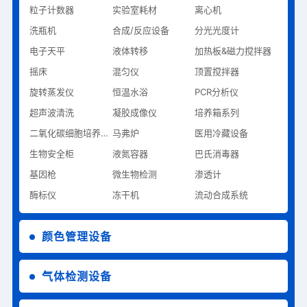
粒子计数器
实验室耗材
离心机
洗瓶机
合成/反应设备
分光光度计
电子天平
液体转移
加热板&磁力搅拌器
摇床
混匀仪
顶置搅拌器
旋转蒸发仪
恒温水浴
PCR分析仪
超声波清洗
凝胶成像仪
培养箱系列
二氧化碳细胞培养系列
马弗炉
医用冷藏设备
生物安全柜
液氮容器
巴氏消毒器
基因枪
微生物检测
渗透计
酶标仪
冻干机
流动合成系统
颜色管理设备
气体检测设备