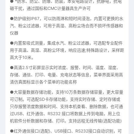
● *防水、防尘、防爆、防震，本安电路设计，抗静电，抗电
磁干扰，通过国标和CMC计量器具生产许可
●防护级别IP67，可以防雨淋和短时间浸泡，内置可更换的水
汽、粉尘过滤器，可用于高湿、高粉尘场合而不损坏传感器和
仪器
●内置泵吸式测量，集成水汽、粉尘过滤器，可选配专业配件
用于高温、高湿、高粉尘环境，响应迅速;特殊路设计，采样距
高大于10米。
●高清2.5寸彩屏显示实时浓度、报警、时间、温度、湿度、
存储、通信、打印、电量、充电状态等信息，菜单界面采用高
清仿真图标显示各个菜单的功能名称
●大容量数据存储功能，支持10万条数据存储容量，更大容量
可订制。可选配SD卡存储功能，支持实时存储、定时存储或
只存报警浓度数据和时间、支持本机查看、删除数据，也可通
过USB、红外通信、RS232 接口将数据上传到电脑，用上位
机软件分析数据和存储、打印。支持远程无线传输(选配功能)
●红外通信接口(选配)、USB接口、RS232接口自动识别，可