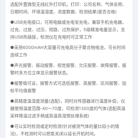
选配外置微型无线红外打印机，打印：公司名称、气体名称、
日期时间、环境温湿度、浓度数据、检测结果(是否合格)
●USB充电接口，可用电脑或充电宝充电，兼容手机充电器，
过充、过放、过压、短路、过热保护，5级精准电量显示，支
持USB热插拔，检测仪在充电时可正常工作
●采用6000mAH大容量可充电高分子聚合物电池，可长时间
连续工作
●声光报警、振动报警、视觉报警、欠压报警、故障报警，报
警时多方位立体显示报警状态。
●报警值可设，报警方式可选低报警、高报警、区间报警、加
权平均值报警
●高精度温湿度测量(选配)，同时对传感器进行温度补偿，仪
器使用温度范围-40～70度，可检测1300度的气体(选配高温
采样降温过滤手柄或高温高湿预处理系统)
●可以实时检测或定时检测(针对被测气体的量比较小的情
况)，不检测时可以把泵关闭以延长开机时间。