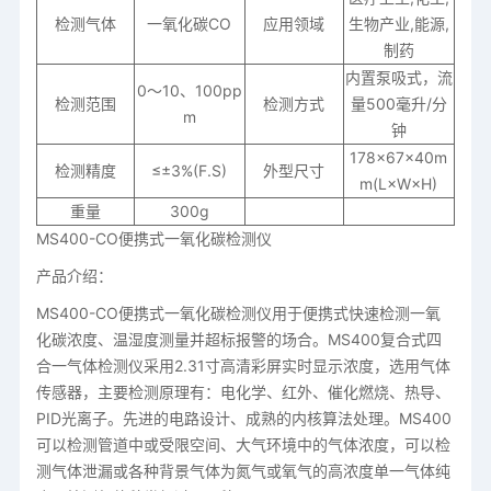
检测气体
一氧化碳CO
应用领域
生物产业,能源,
制药
内置泵吸式，流
0～10、100pp
检测范围
检测方式
量500毫升/分
m
钟
178×67×40m
检测精度
≤±3%(F.S)
外型尺寸
m(L×W×H)
重量
300g
MS400-CO便携式一氧化碳检测仪
产品介绍：
MS400-CO便携式一氧化碳检测仪用于便携式快速检测一氧
化碳浓度、温湿度测量并超标报警的场合。MS400复合式四
合一气体检测仪采用2.31寸高清彩屏实时显示浓度，选用气体
传感器，主要检测原理有：电化学、红外、催化燃烧、热导、
PID光离子。先进的电路设计、成熟的内核算法处理。MS400
可以检测管道中或受限空间、大气环境中的气体浓度，可以检
测气体泄漏或各种背景气体为氮气或氧气的高浓度单一气体纯