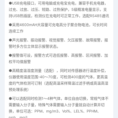
●USB充电接口，可用电脑或充电宝充电，兼容手机充电器，
过充、过放、过压、短路、过热保护，5级精准电量显示，支
持USB热插拔，检测仪在充电时可正常工作，选配RS485通讯
●采用4600mAH大容量可充电高分子聚合物电池，可长时间
连续工作
●声光报警、振动报警、视觉报警、欠压报警、故障报警，报
警时多方位立体显示报警状态。
●报警值可设，报警方式可选低报警、高报警、区间报警、加
权平均值报警
●高精度温湿度测量（选配），同时对传感器进行温度补偿，
仪器使用温度范围-40～70度，可检测400度的气体，更高温
度的气体检测可订制（选配高温采样降温过滤手柄或高温高湿
预处理系统）
●可以选配同时检测1～4种气体，单位自由切换，常规气体不
需要输入分子量，特殊气体需要输入分子量就自动计算并切
换，单位可选：PPM、mg/m3、Vol%、LEL%、PPHM、
ppb、mg/L