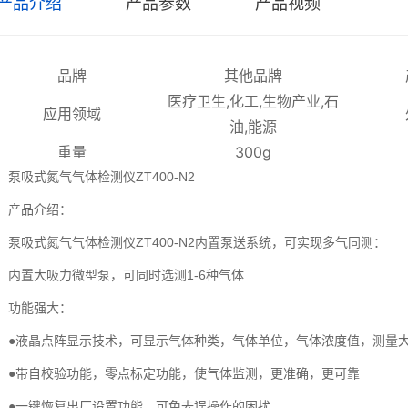
产品介绍
产品参数
产品视频
品牌
其他品牌
医疗卫生,化工,生物产业,石
应用领域
油,能源
重量
300g
泵吸式氮气气体检测仪ZT400-N2
产品介绍：
泵吸式氮气气体检测仪ZT400-N2内置泵送系统，可实现多气同测：
内置大吸力微型泵，可同时选测1-6种气体
功能强大：
●液晶点阵显示技术，可显示气体种类，气体单位，气体浓度值，测量
●带自校验功能，零点标定功能，使气体监测，更准确，更可靠
●一键恢复出厂设置功能，可免去误操作的困扰