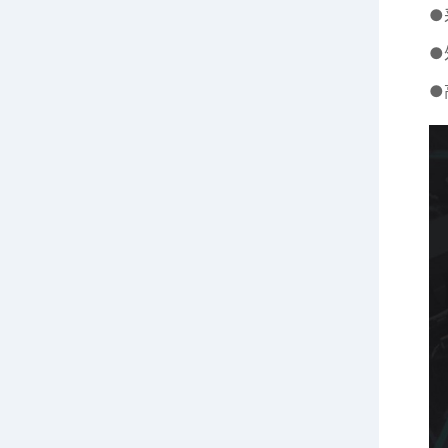
●
●
●