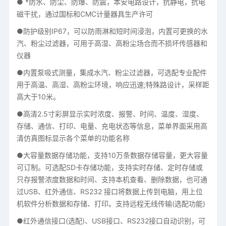
● *防水、防尘、防爆、防震，本安电路设计，抗静电，抗电
磁干扰，通过国标和CMC计量器具生产许可
●防护级别IP67，可以防雨淋和短时间浸泡，内置可更换的水
汽、粉尘过滤器，可用于高湿、高粉尘场合而不损坏传感器和
仪器
●内置泵吸式测量，集成水汽、粉尘过滤器，可选配专业配件
用于高温、高湿、高粉尘环境，响应迅速;特殊路设计，采样距
高大于10米。
●高清2.5寸彩屏显示实时浓度、报警、时间、温度、湿度、
存储、通信、打印、电量、充电状态等信息，菜单界面采用高
清仿真图标显示各个菜单的功能名称
●大容量数据存储功能，支持10万条数据存储容量，更大容量
可订制。可选配SD卡存储功能，支持实时存储、定时存储或
只存报警浓度数据和时间、支持本机查看、删除数据，也可通
过USB、红外通信、RS232 接口将数据上传到电脑，用上位
机软件分析数据和存储、打印。支持远程无线传输(选配功能)
●红外通信接口(选配)、USB接口、RS232接口自动识别，可