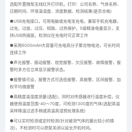
选配外置微型无线红外打印机，打印：公司名称、气体名称、
日期时间、环境温湿度、浓度数据、检测结果(是否合格)
●USB充电接口，可用电脑或充电宝充电，兼容手机充电器，
过充、过放、过压、短路、过热保护，5级精准电量显示，支
持USB热插拔，检测仪在充电时可正常工作
●采用6000mAH大容量可充电高分子聚合物电池，可长时间
连续工作
●声光报警、振动报警、视觉报警、欠压报警、故障报警，报
警时多方位立体显示报警状态。
●报警值可设，报警方式可选低报警、高报警、区间报警、加
权平均值报警
●高精度温湿度测量(选配)，同时对传感器进行温度补偿，仪
器使用温度范围-40～70度，可检测1300度的气体(选配高温
采样降温过滤手柄或高温高湿预处理系统)
●可以实时检测或定时检测(针对被测气体的量比较小的情
况)，不检测时可以把泵关闭以延长开机时间。